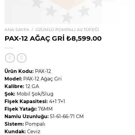
ANA SAYFA
/
ÜZÜMLÜ POMPALI AV TÜFEĞİ
PAX-12 AĞAÇ GRİ​ ₺8,599.00
Ürün Kodu:
PAX-12
Model:
PAX-12 Ağaç Gri
Kalibre:
12 GA
Şok:
Mobil Şok/Slug
Fişek Kapasitesi:
4+1 7+1
Fişek Yatağı:
76MM
Namlu Uzunluğu:
51-61-66-71 CM
Sistem:
Pompalı
Kundak:
Ceviz